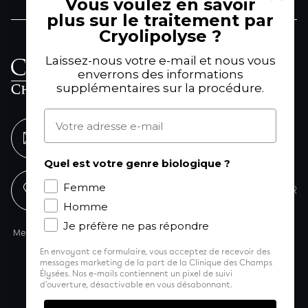
Vous voulez en savoir
plus sur le traitement par
Cryolipolyse ?
61 Avenue Franklin Delano
Laissez-nous votre e-mail et nous vous
enverrons des informations
Roosevelt
supplémentaires sur la procédure.
75008 Paris
Adresse e-mail
ENVOYEZ-NOUS UN MESSAGE
Quel est votre genre biologique ?
Femme
01 53 77 25 88
NOUS TROUVER
Homme
Je préfère ne pas répondre
Mentions légales
Politique de confidentialité
Formulaires patients
© Copyright 2024 CRPCE
En envoyant ce formulaire, vous acceptez de recevoir des
messages marketing de la part de la Clinique des Champs
Membre fondateur
Élysées. Nos e-mails contiennent un pixel de suivi
d'ouverture, désactivable en vous désabonnant.
La Clinique dans les médias
Participer à nos essais