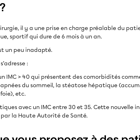
 ?
rurgie, il y a une prise en charge préalable du pati
e, sportif qui dure de 6 mois à un an.
st un peu inadapté.
 s’adresse :
un IMC > 40 qui présentent des comorbidités comme
s apnées du sommeil, la stéatose hépatique (accum
foie), etc.
iques avec un IMC entre 30 et 35. Cette nouvelle in
e par la Haute Autorité de Santé.
e vous proposez à des pati