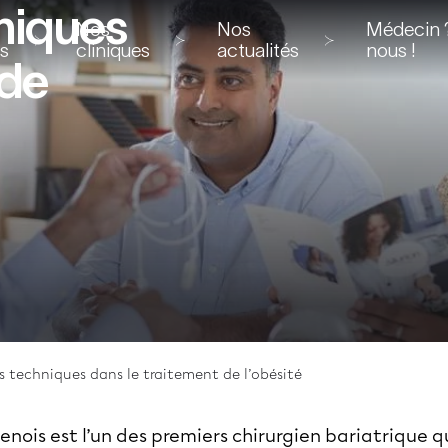
niques
Nos
Nos
Médecin ?
ns
cliniques
actualités
nous !
 de
s techniques dans le traitement de l’obésité
enois est l’un des premiers chirurgien bariatrique q