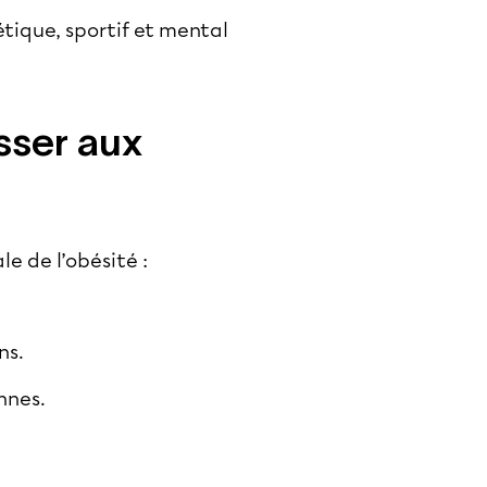
étique, sportif et mental
sser aux
e de l’obésité :
e
ons.
onnes.