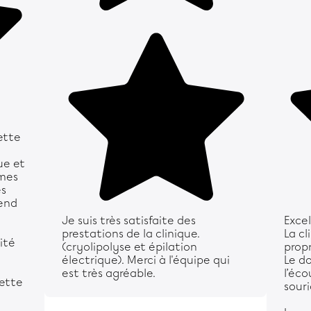
ette
que et
 mes
ès
rend
Je suis très satisfaite des
Exce
prestations de la clinique.
La cl
lité
(cryolipolyse et épilation
prop
.
électrique). Merci à l'équipe qui
Le d
est très agréable.
l’éco
ette
souri