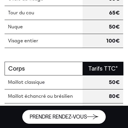
65€
Tour du cou
50€
Nuque
100€
Visage entier
Corps
Tarifs TTC*
50€
Maillot classique
80€
Maillot échancré ou brésilien
105€
Maillot intégral
PRENDRE RENDEZ-VOUS
50€
Aisselles