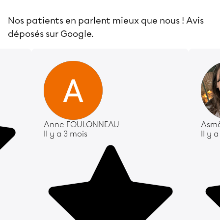
Nos patients en parlent mieux que nous ! Avis
déposés sur Google.
Anne FOULONNEAU
Asmâ
Il y a 3 mois
Il y 