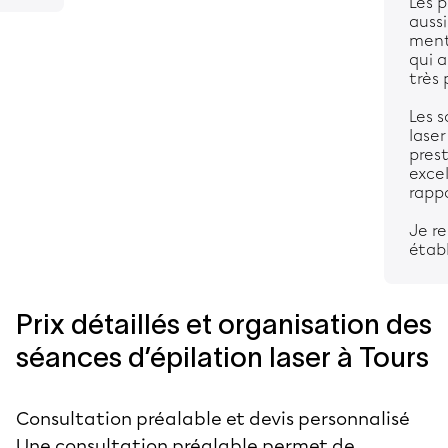
Les p
auss
ment
qui a
très 
Les 
laser
pres
excel
rappo
Je r
étab
Prix détaillés et organisation des
séances d’épilation laser à Tours
Consultation préalable et devis personnalisé
Une consultation préalable permet de