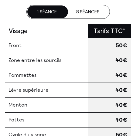
1 SÉANCE
8 SÉANCES
Visage
Tarifs TTC*
50€
Front
40€
Zone entre les sourcils
40€
Pommettes
40€
Lèvre supérieure
40€
Menton
40€
Pattes
50€
Ovale du visage