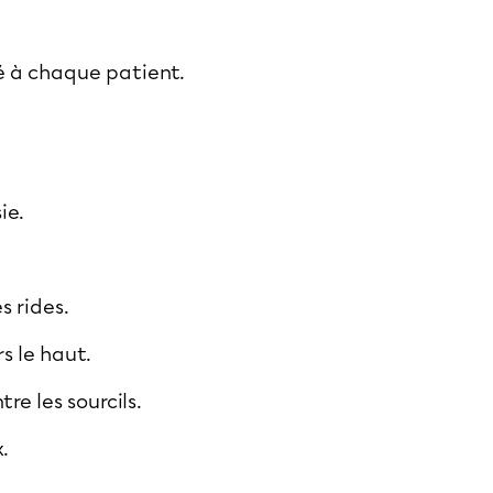
é à chaque patient.
ie.
s rides.
s le haut.
re les sourcils.
.