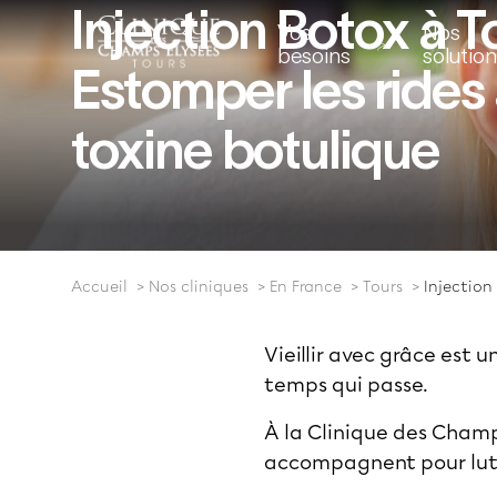
Injection Botox à To
Vos
Nos
besoins
solutio
Estomper les rides 
toxine botulique
Accueil
Nos cliniques
En France
Tours
Injection
Vieillir avec grâce est 
temps qui passe.
À la
Clinique des Champ
accompagnent pour lutter