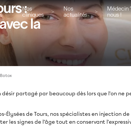
urs :
Nos
Nos
Médecin ?
ns
cliniques
actualités
nous !
avec la
 Botox
un désir partagé par beaucoup dès lors que l'on ne p
s-Élysées de Tours
, nos spécialistes en injection de
 les signes de l’âge tout en conservant l'expressiv