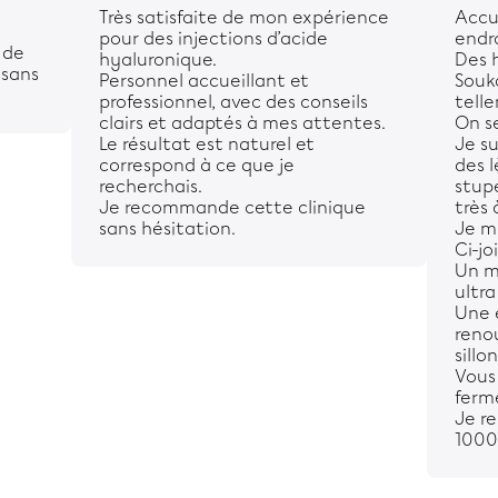
Très satisfaite de mon expérience
Accu
pour des injections d’acide
endr
 de
hyaluronique.
Des h
 sans
Personnel accueillant et
Souk
professionnel, avec des conseils
telle
clairs et adaptés à mes attentes.
On s
Le résultat est naturel et
Je s
correspond à ce que je
des l
recherchais.
stup
Je recommande cette clinique
très 
sans hésitation.
Je m
Ci-jo
Un mé
ultra
Une 
renou
sillon
Vous 
ferm
Je r
1000