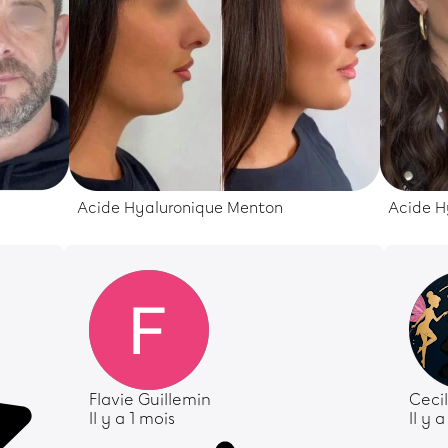
Acide Hyaluronique Menton
Acide H
Flavie Guillemin
Ceci
Il y a 1 mois
Il y 