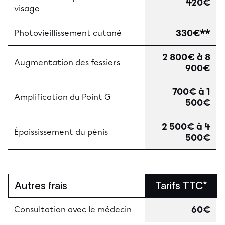
420€
visage
330€**
Photovieillissement cutané
2 800€ à 8
Augmentation des fessiers
900€
700€ à 1
Amplification du Point G
500€
2 500€ à 4
Épaississement du pénis
500€
Autres frais
Tarifs TTC*
60€
Consultation avec le médecin