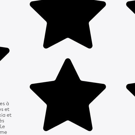
res à
es et
xia et
ès
 Le
mme