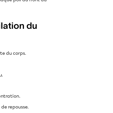
lation du
ste du corps.
u.
entration.
s de repousse.