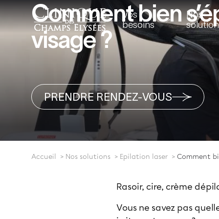
Comment bien s’épi
Vos
Nos
besoins
solutio
visage ?
PRENDRE RENDEZ-VOUS
Accueil
Nos solutions
Epilation laser
Comment bien
Rasoir, cire, crème dépil
Vous ne savez pas quelle