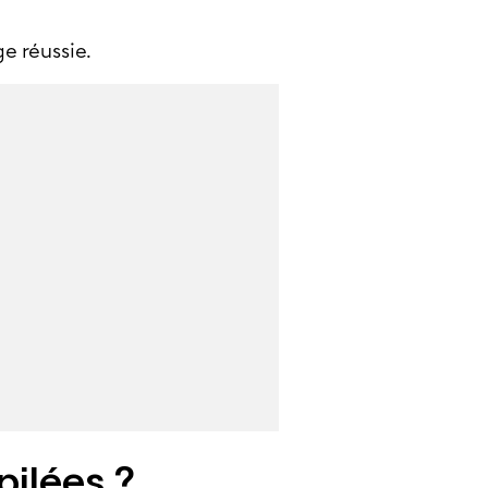
e réussie.
pilées ?