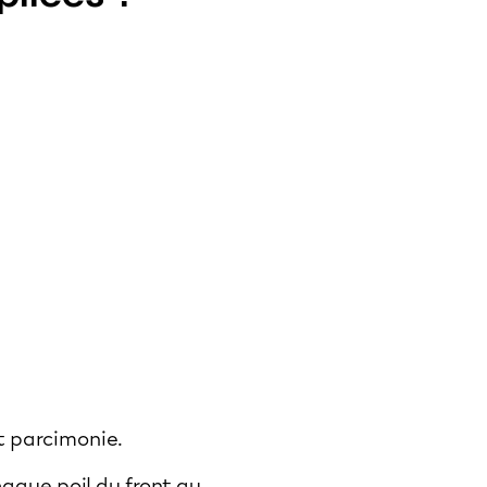
et parcimonie.
haque poil du front au