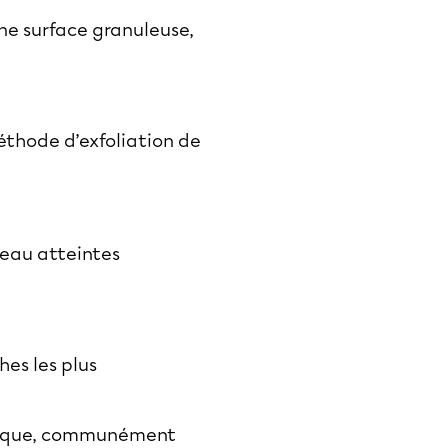
une surface granuleuse,
éthode d’exfoliation de
peau atteintes
es les plus
colique, communément