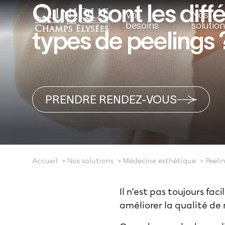
Quels sont les diff
Vos
Nos
besoins
solutio
types de peelings 
PRENDRE RENDEZ-VOUS
Accueil
Nos solutions
Médecine esthétique
Peeli
Il n’est pas toujours f
améliorer la qualité de