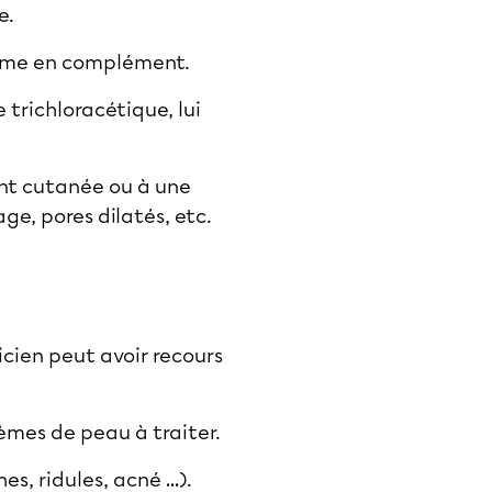
e.
crème en complément.
 trichloracétique, lui
ent cutanée ou à une
sage
, pores dilatés, etc.
icien peut avoir recours
lèmes de peau à traiter.
s, ridules, acné …).