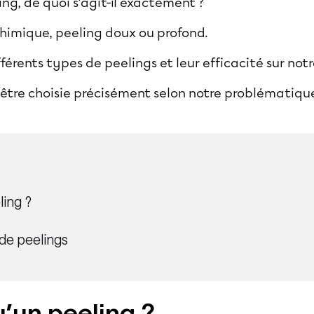
ng, de quoi s’agit-il exactement ?
himique, peeling doux ou profond.
érents types de peelings et leur efficacité sur not
tre choisie précisément selon notre problématique 
ling ?
 de peelings
’un peeling ?