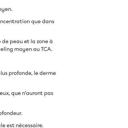
oyen
.
concentration que dans
e de peau et la zone à
peeling moyen au TCA.
lus profonde, le derme
creux, que n’auront pas
rofondeur.
le est nécessaire.