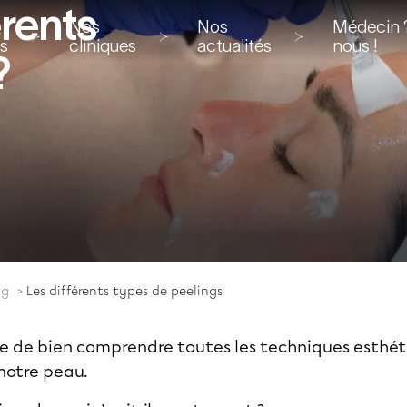
érents
Nos
Nos
Médecin ?
ns
cliniques
actualités
nous !
?
ng
Les différents types de peelings
acile de bien comprendre toutes les techniques esth
 notre peau.