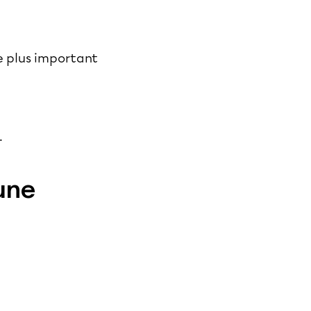
e plus important
.
 une