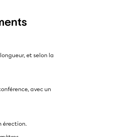
ements
 longueur, et selon la
rconférence, avec un
n érection.
timètres.