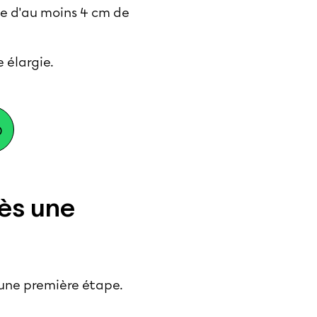
ée d'au moins 4 cm de
 élargie.
p
rès une
’une première étape.