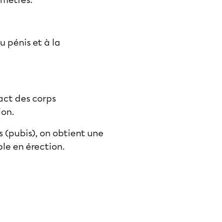
u pénis et à la
act des corps
ion.
s (pubis), on obtient une
ble en érection.