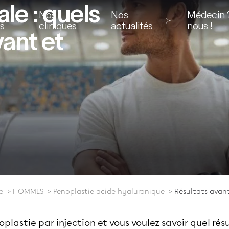
le : quels
Nos
Nos
Médecin ?
ns
cliniques
actualités
nous !
vant et
e
HOMMES
Penoplastie acide hyaluronique
Résultats avan
lastie par injection et vous voulez savoir quel rés