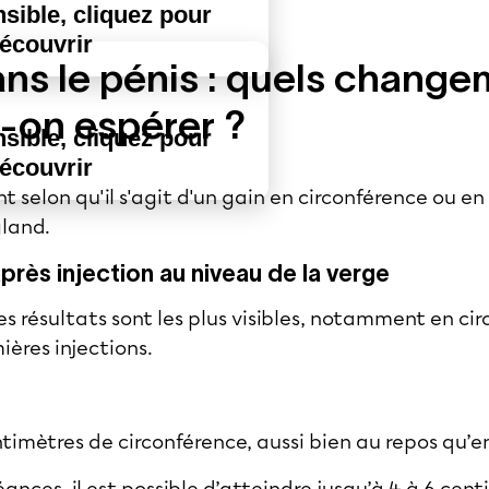
sible, cliquez pour
écouvrir
ans le pénis : quels chang
t-on espérer ?
sible, cliquez pour
écouvrir
t selon qu'il s'agit d'un gain en circonférence ou en
gland.
près injection au niveau de la verge
les résultats sont les plus visibles, notamment en ci
ières injections.
timètres de circonférence, aussi bien au repos qu’e
séances
, il est possible d’atteindre jusqu’à 4 à 6 cen