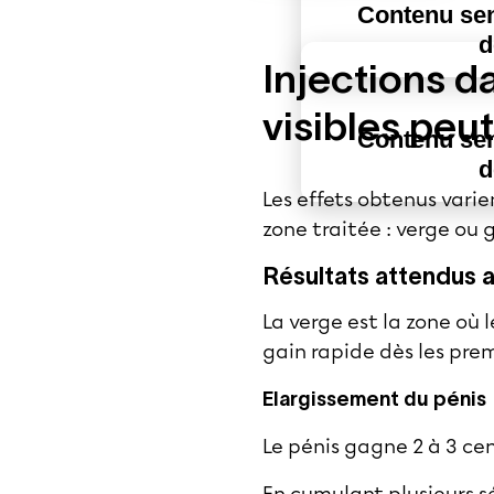
Contenu sen
d
Injections d
visibles peu
Contenu sen
d
Les effets obtenus varien
zone traitée : verge ou 
Résultats attendus a
La verge est la zone où 
gain rapide dès les prem
Elargissement du pénis
Le pénis gagne 2 à 3 cen
En cumulant plusieurs 