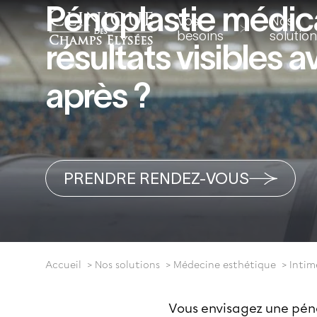
Pénoplastie médica
Vos
Nos
besoins
solutio
résultats visibles a
après ?
PRENDRE RENDEZ-VOUS
Accueil
Nos solutions
Médecine esthétique
Intim
Vous envisagez une pénop