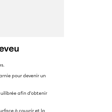
heveu
es.
arnie pour devenir un
ilibrée afin d’obtenir
rface à couvrir et la