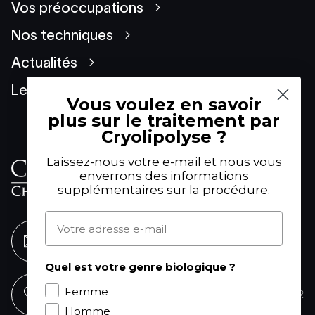
Vos préoccupations
Nos techniques
Actualités
Le Groupe
Vous voulez en savoir
plus sur le traitement par
Cryolipolyse ?
61 Avenue Franklin Delano
Laissez-nous votre e-mail et nous vous
enverrons des informations
Roosevelt
supplémentaires sur la procédure.
75008 Paris
Adresse e-mail
ENVOYEZ-NOUS UN MESSAGE
Quel est votre genre biologique ?
Femme
01 53 77 25 88
NOUS TROUVER
Homme