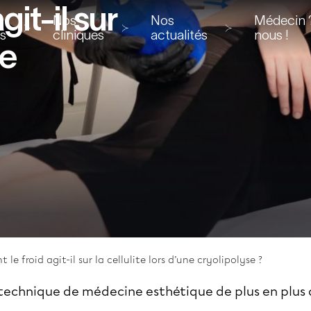
it-il sur
Nos
Nos
Médecin ?
ns
cliniques
actualités
nous !
ne
le froid agit-il sur la cellulite lors d’une cryolipolyse ?
technique de médecine esthétique de plus en plus 