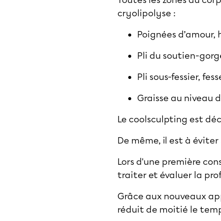
Toutes les zones du corp
cryolipolyse :
Poignées d’amour, 
Pli du soutien-gorg
Pli sous-fessier, fes
Graisse au niveau 
Le coolsculpting est dé
De même, il est à éviter
Lors d'une première cons
traiter et évaluer la pr
Grâce aux nouveaux appar
réduit de moitié le tem