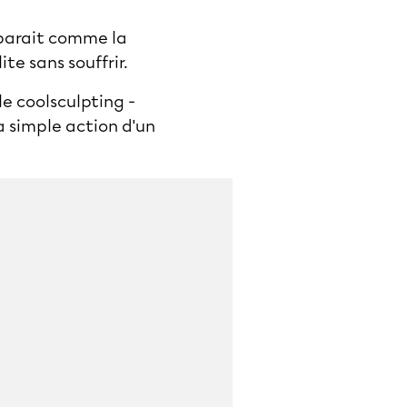
pparait comme la
te sans souffrir.
le coolsculpting -
la simple action d'un