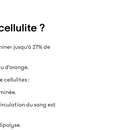
ellulite ?
miner jusqu'à 27% de
au d’orange.
 cellulites :
iminée.
irculation du sang est
lipolyse.