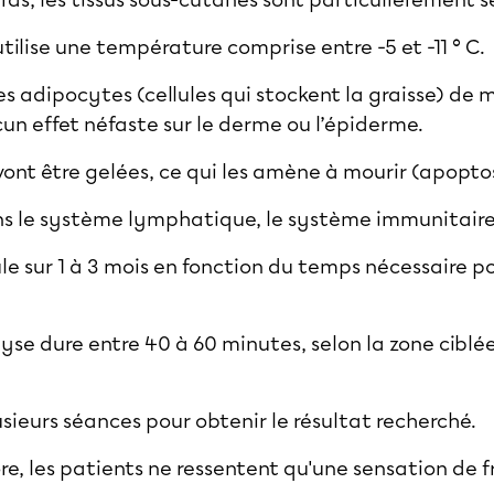
ras, les tissus sous-cutanés sont particulièrement se
ilise une température comprise entre -5 et -11 ° C.
s adipocytes (cellules qui stockent la graisse) de ma
n effet néfaste sur le derme ou l’épiderme.
 vont être gelées, ce qui les amène à mourir (apopt
ns le système lymphatique, le système immunitaire 
 sur 1 à 3 mois en fonction du temps nécessaire po
yse dure entre 40 à 60 minutes, selon la zone ciblé
lusieurs séances pour obtenir le résultat recherché.
ore, les patients ne ressentent qu'une sensation de f