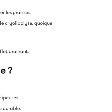
er les graisses.
de cryolipolyse, quoique
fet drainant.
se ?
adipeuses.
e durable.