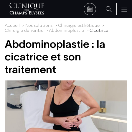
Accueil
Nos solutions
Chirurgie esthétique
Chirurgie du ventre
Abdominoplastie
Cicatrice
Abdominoplastie : la
cicatrice et son
traitement