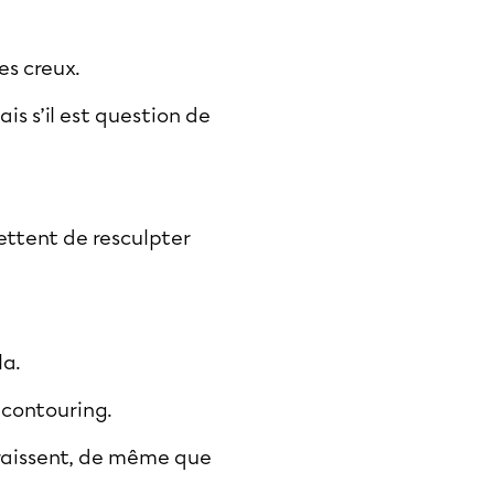
es creux.
ais s’il est question de
ettent de resculpter
la.
 contouring
.
paraissent, de même que