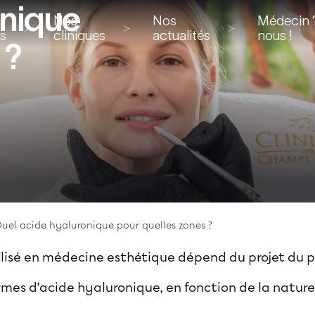
onique
Nos
Nos
Médecin ?
ns
cliniques
actualités
nous !
 ?
uel acide hyaluronique pour quelles zones ?
ilisé en médecine esthétique dépend du projet du 
ormes d’acide hyaluronique, en fonction de la nature