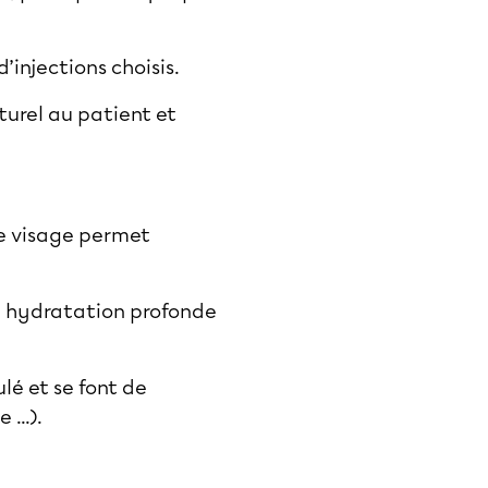
’injections choisis.
aturel au patient et
le visage permet
ne hydratation profonde
ulé et se font de
...).