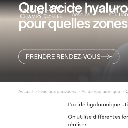
Quel acide hyalur
Vos
Nos
besoins
solutio
pour quelles zones
PRENDRE RENDEZ-VOUS
Accueil
Foire aux questions
Acide hyaluronique
Q
L’acide hyaluronique ut
On utilise différentes f
réaliser.