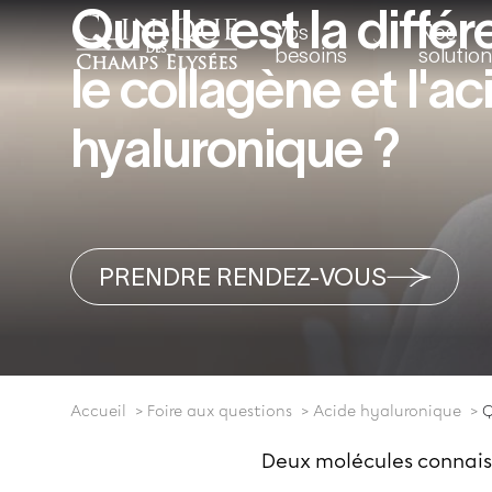
Quelle est la diffé
Vos
Nos
besoins
solutio
le collagène et l'ac
hyaluronique ?
PRENDRE RENDEZ-VOUS
Accueil
Foire aux questions
Acide hyaluronique
Q
Deux molécules connaiss