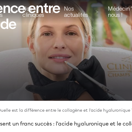
rence entre
Nos
Nos
Médecin ?
ns
cliniques
actualités
nous !
ide
uelle est la différence entre le collagène et l'acide hyaluronique 
ent un franc succès : l’acide hyaluronique et le co