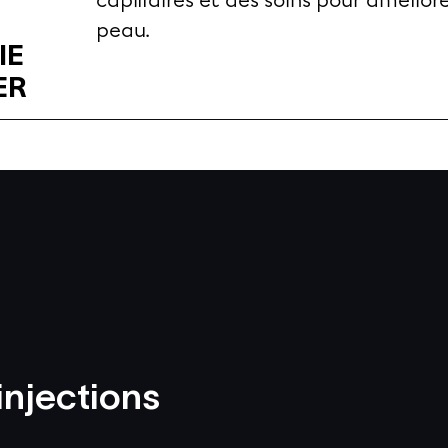
peau.
IE
ER
injections