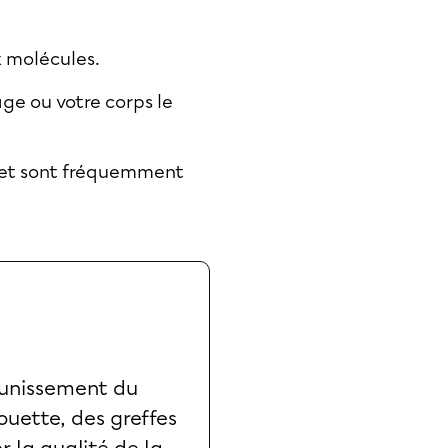
x molécules.
ge ou votre corps le
s et sont fréquemment
eunissement du
ouette, des greffes
r la qualité de la