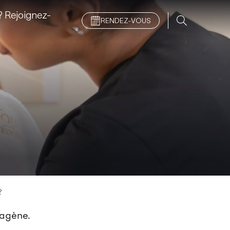
 Rejoignez-
RENDEZ-VOUS
?
llagène.