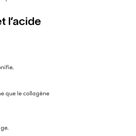
t l’acide
nifie.
me que le collagène
âge.