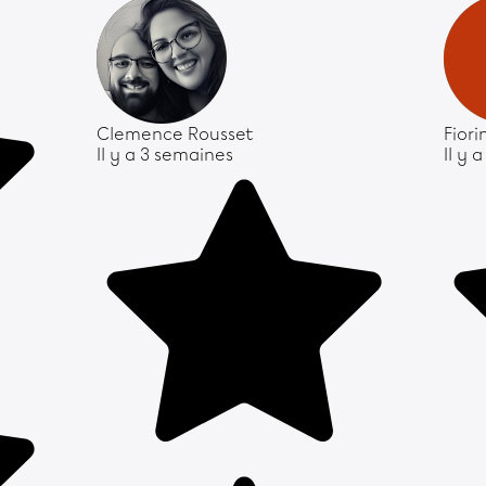
Clemence Rousset
Fior
Il y a 3 semaines
Il y 