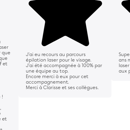
à
aser
r que
J'ai eu recours au parcours
Super
ique
épilation laser pour le visage.
ans 
f et
J'ai été accompagnée à 100% par
laser
une équipe au top.
aux p
Encore merci à eux pour cet
accompagnement.
Merci à Clarisse et ses collègues.
 !
,
e
e et
et