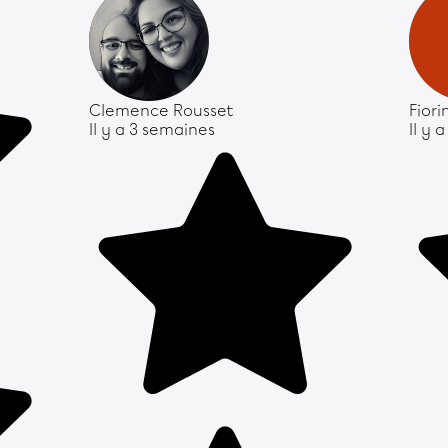
Clemence Rousset
Fior
Il y a 3 semaines
Il y 