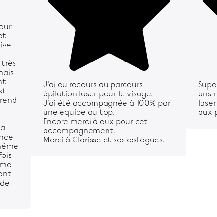
pour
et
ive.
 très
mais
nt
J'ai eu recours au parcours
Super
st
épilation laser pour le visage.
ans 
prend
J'ai été accompagnée à 100% par
laser
une équipe au top.
aux p
Encore merci à eux pour cet
la
accompagnement.
ance
Merci à Clarisse et ses collègues.
 même
fois
isme
ment
nde