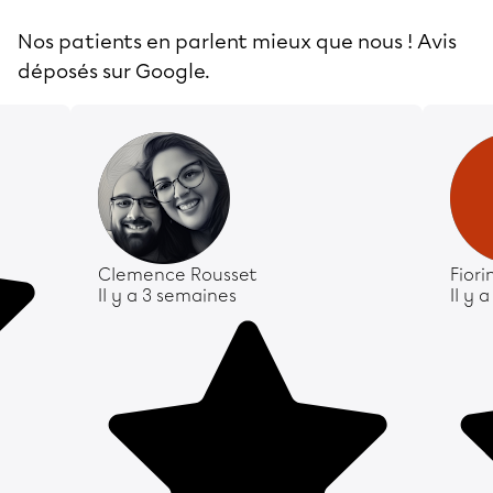
Nos patients en parlent mieux que nous ! Avis
déposés sur Google.
Clemence Rousset
Fior
Il y a 3 semaines
Il y 