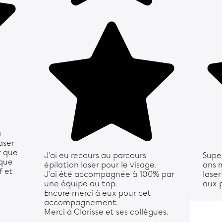
à
aser
r que
J'ai eu recours au parcours
Super
ique
épilation laser pour le visage.
ans 
f et
J'ai été accompagnée à 100% par
laser
une équipe au top.
aux p
Encore merci à eux pour cet
accompagnement.
Merci à Clarisse et ses collègues.