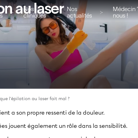
on au laser
Nos
Nos
Médecin ?
ns
cliniques
actualités
nous !
que l’épilation au laser fait mal ?
ent a son propre ressenti de la douleur.
ées jouent également un rôle dans la sensibilité.