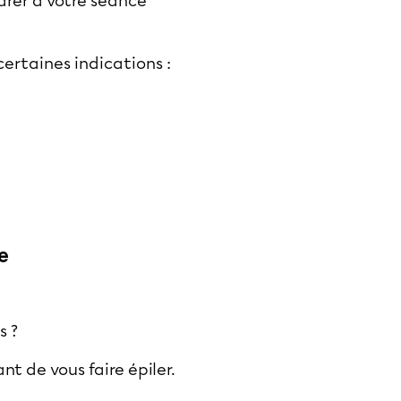
parer à votre séance
certaines indications :
e
s ?
t de vous faire épiler.