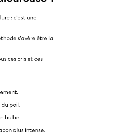
ure : c’est une
éthode s’avère être la
us ces cris et ces
otement.
 du poil.
on bulbe.
façon plus intense.