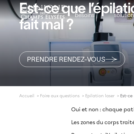
Est-ce que l’épilati
Vos
Nos
besoins
solutio
fait mal ?
PRENDRE RENDEZ-VOUS
Accueil
Foire aux questions
Epilation laser
Est-ce 
Oui et non : chaque pati
Les zones du corps trait